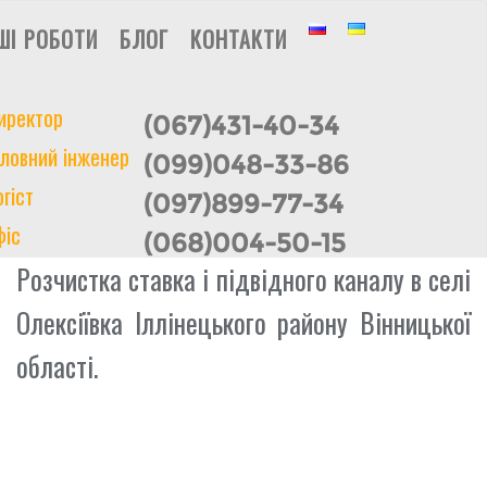
ШІ РОБОТИ
БЛОГ
КОНТАКТИ
иректор
(067)431-40-34
ловний інженер
(099)048-33-86
гіст
(097)899-77-34
фіс
(068)004-50-15
Розчистка ставка і підвідного каналу в селі
Олексіївка Іллінецького району Вінницької
області.